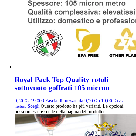
Royal Pack Top Quality rotoli
sottovuoto goffrati 105 micron
9,50
€
-
19,00
€
Fascia di prezzo: da 9,50 € a 19,00 €
IVA
Scegli
Questo prodotto ha più varianti. Le opzioni
inclusa
possono essere scelte nella pagina del prodotto