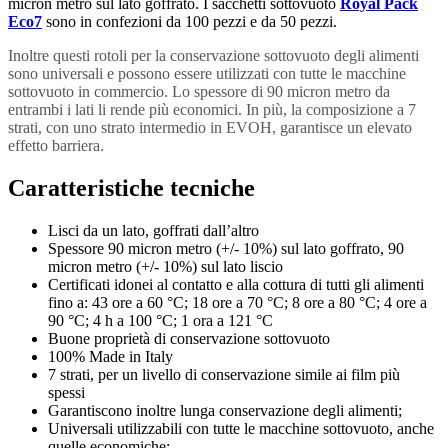
micron metro sul lato goffrato. I sacchetti sottovuoto
Royal Pack
Eco7
sono in confezioni da 100 pezzi e da 50 pezzi.
Inoltre questi rotoli per la conservazione sottovuoto degli alimenti
sono universali e possono essere utilizzati con tutte le macchine
sottovuoto in commercio. Lo spessore di 90 micron metro da
entrambi i lati li rende più economici. In più, la composizione a 7
strati, con uno strato intermedio in EVOH, garantisce un elevato
effetto barriera.
Caratteristiche tecniche
Lisci da un lato, goffrati dall’altro
Spessore 90 micron metro (+/- 10%) sul lato goffrato, 90
micron metro (+/- 10%) sul lato liscio
Certificati idonei al contatto e alla cottura di tutti gli alimenti
fino a: 43 ore a 60 °C; 18 ore a 70 °C; 8 ore a 80 °C; 4 ore a
90 °C; 4 h a 100 °C; 1 ora a 121 °C
Buone proprietà di conservazione sottovuoto
100% Made in Italy
7 strati, per un livello di conservazione simile ai film più
spessi
Garantiscono inoltre lunga conservazione degli alimenti;
Universali utilizzabili con tutte le macchine sottovuoto, anche
quelle economiche;