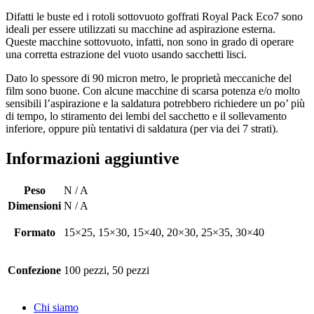
Difatti le buste ed i rotoli sottovuoto goffrati Royal Pack Eco7 sono
ideali per essere utilizzati su macchine ad aspirazione esterna.
Queste macchine sottovuoto, infatti, non sono in grado di operare
una corretta estrazione del vuoto usando sacchetti lisci.
Dato lo spessore di 90 micron metro, le proprietà meccaniche del
film sono buone. Con alcune macchine di scarsa potenza e/o molto
sensibili l’aspirazione e la saldatura potrebbero richiedere un po’ più
di tempo, lo stiramento dei lembi del sacchetto e il sollevamento
inferiore, oppure più tentativi di saldatura (per via dei 7 strati).
Informazioni aggiuntive
Peso
N / A
Dimensioni
N / A
Formato
15×25, 15×30, 15×40, 20×30, 25×35, 30×40
Confezione
100 pezzi, 50 pezzi
Chi siamo