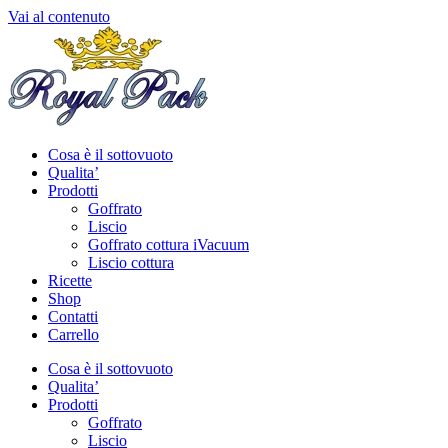
Vai al contenuto
Cosa è il sottovuoto
Qualita’
Prodotti
Goffrato
Liscio
Goffrato cottura iVacuum
Liscio cottura
Ricette
Shop
Contatti
Carrello
Cosa è il sottovuoto
Qualita’
Prodotti
Goffrato
Liscio