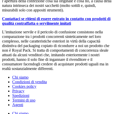
l’apertura della confezione cosa sia originale e cosa no, a causa della
natura intrinseca dei nostri sacchetti (molto sottili e, quindi,
misurabili solo con appositi strumenti).
Contattaci se ritieni di essere entrato in contatto con prodotti di
qualità contraffatta o servilmente imitati
L’imitazione servile e il pericolo di confusione consistono nella
comparazione tra i prodotti concorrenti sinteticamente nel loro
complesso, nelle caratteristiche esteriori in virtù della capacità
distintiva del packaging copiato di ricondurre a noi un prodotto che
non è Royal Pack. Si tratta di comportamenti di concorrenza sleale
attuati da alcuni venditori che, imitando esteriormente i nostri
prodotti, hanno il solo fine di ingannare il rivenditore e il
consumatore facendogli credere di acquistare prodotti uguali ma in
realtà sostanzialmente differenti.
Chi siamo
Condizioni di vendita
Cookies policy
Privacy
Spedizioni
Termini di uso
Agenti
Chi siamo