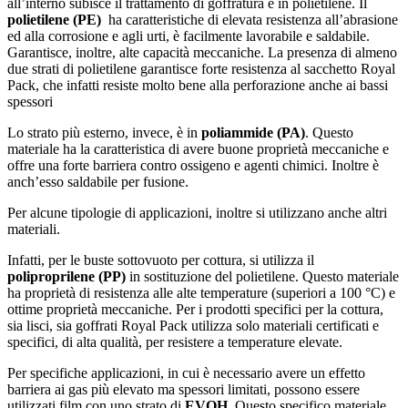
all’interno subisce il trattamento di goffratura è in polietilene. Il
polietilene (PE)
ha caratteristiche di elevata resistenza all’abrasione
ed alla corrosione e agli urti, è facilmente lavorabile e saldabile.
Garantisce, inoltre, alte capacità meccaniche. La presenza di almeno
due strati di polietilene garantisce forte resistenza al sacchetto Royal
Pack, che infatti resiste molto bene alla perforazione anche ai bassi
spessori
Lo strato più esterno, invece, è in
poliammide (PA)
. Questo
materiale ha la caratteristica di avere buone proprietà meccaniche e
offre una forte barriera contro ossigeno e agenti chimici. Inoltre è
anch’esso saldabile per fusione.
Per alcune tipologie di applicazioni, inoltre si utilizzano anche altri
materiali.
Infatti, per le buste sottovuoto per cottura, si utilizza il
poliproprilene (PP)
in sostituzione del polietilene. Questo materiale
ha proprietà di resistenza alle alte temperature (superiori a 100 °C) e
ottime proprietà meccaniche. Per i prodotti specifici per la cottura,
sia lisci, sia goffrati Royal Pack utilizza solo materiali certificati e
specifici, di alta qualità, per resistere a temperature elevate.
Per specifiche applicazioni, in cui è necessario avere un effetto
barriera ai gas più elevato ma spessori limitati, possono essere
utilizzati film con uno strato di
EVOH
. Questo specifico materiale