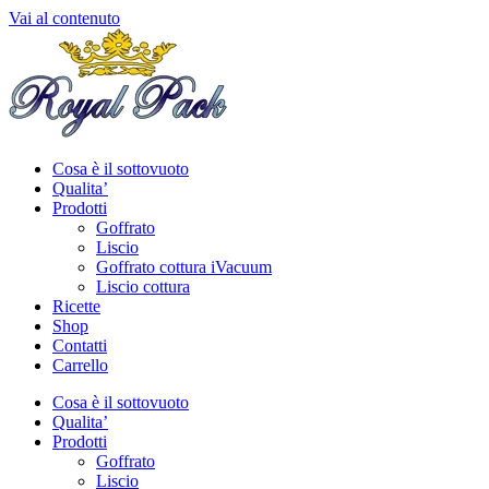
Vai al contenuto
Cosa è il sottovuoto
Qualita’
Prodotti
Goffrato
Liscio
Goffrato cottura iVacuum
Liscio cottura
Ricette
Shop
Contatti
Carrello
Cosa è il sottovuoto
Qualita’
Prodotti
Goffrato
Liscio