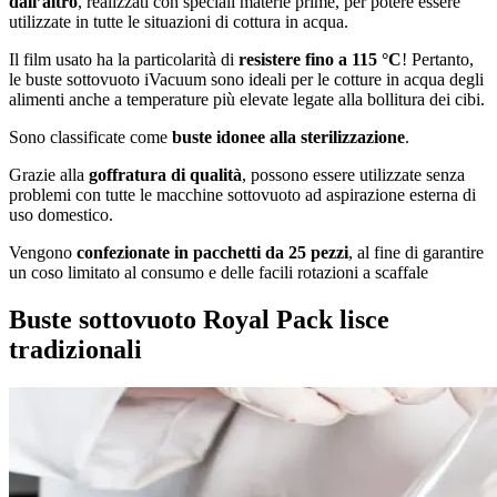
dall’altro
, realizzati con speciali materie prime, per potere essere
utilizzate in tutte le situazioni di cottura in acqua.
Il film usato ha la particolarità di
resistere fino a 115 °C
! Pertanto,
le buste sottovuoto iVacuum sono ideali per le cotture in acqua degli
alimenti anche a temperature più elevate legate alla bollitura dei cibi.
Sono classificate come
buste idonee alla sterilizzazione
.
Grazie alla
goffratura di qualità
, possono essere utilizzate senza
problemi con tutte le macchine sottovuoto ad aspirazione esterna di
uso domestico.
Vengono
confezionate in pacchetti da 25 pezzi
, al fine di garantire
un coso limitato al consumo e delle facili rotazioni a scaffale
Buste sottovuoto Royal Pack lisce
tradizionali