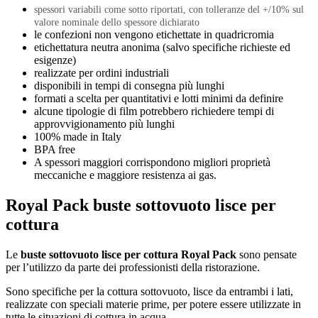
spessori variabili come sotto riportati, con tolleranze del +/10% sul
valore nominale dello spessore dichiarato
le confezioni non vengono etichettate in quadricromia
etichettatura neutra anonima (salvo specifiche richieste ed
esigenze)
realizzate per ordini industriali
disponibili in tempi di consegna più lunghi
formati a scelta per quantitativi e lotti minimi da definire
alcune tipologie di film potrebbero richiedere tempi di
approvvigionamento più lunghi
100% made in Italy
BPA free
A spessori maggiori corrispondono migliori proprietà
meccaniche e maggiore resistenza ai gas.
Royal Pack buste sottovuoto lisce per
cottura
Le
buste sottovuoto lisce per cottura Royal Pack
sono pensate
per l’utilizzo da parte dei professionisti della ristorazione.
Sono specifiche per la cottura sottovuoto, lisce da entrambi i lati,
realizzate con speciali materie prime, per potere essere utilizzate in
tutte le situazioni di cottura in acqua.