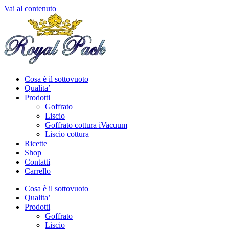
Vai al contenuto
Cosa è il sottovuoto
Qualita’
Prodotti
Goffrato
Liscio
Goffrato cottura iVacuum
Liscio cottura
Ricette
Shop
Contatti
Carrello
Cosa è il sottovuoto
Qualita’
Prodotti
Goffrato
Liscio